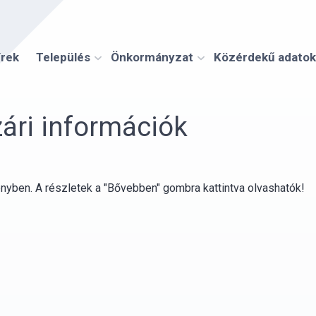
írek
Település
Önkormányzat
Közérdekű adatok
ri információk
vényben. A részletek a "Bővebben" gombra kattintva olvashatók!