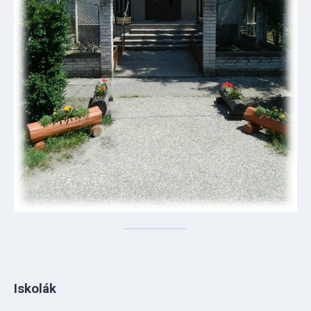
Iskolák
A falu megalakulásakor az ún. Öreg iskolában folyt a
tanítás, amely még az 1900-as évek elején épült. Új iskola
1952-ben épült, majd fokozatosan bővítették, legutóbb