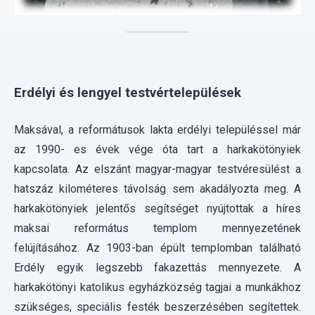
Erdélyi és lengyel testvértelepülések
Maksával, a reformátusok lakta erdélyi településsel már
az 1990- es évek vége óta tart a harkakötönyiek
kapcsolata. Az elszánt magyar-magyar testvéresülést a
hatszáz kilométeres távolság sem akadályozta meg. A
harkakötönyiek jelentős segítséget nyújtottak a híres
maksai református templom mennyezetének
felújításához. Az 1903-ban épült templomban található
Erdély egyik legszebb fakazettás mennyezete. A
harkakötönyi katolikus egyházközség tagjai a munkákhoz
szükséges, speciális festék beszerzésében segítettek.
Az erdélyiek viszonzásul egy kőkeresztet hoztak
ajándékba Harkakötönybe, ahol korábban még nem
állítottak kereszteket a bevezető utak mentén. Szentlélek