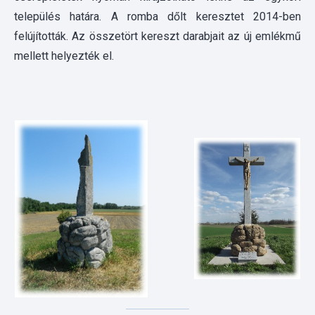
Kopjafa Harkakötöny parkjában