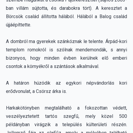
A dombról ma gyerekek szánkóznak le telente. Árpád-kori
templom romokról is szólnak mendemondák, s annyi
bizonyos, hogy minden évben kerülnek elő emberi
csontok a környékről a szántások alkalmával.
A határon húzódik az egykori népvándorlás kori
erődvonulat, a Csörsz árka is.
Harkakötönyben megtalálható a fokozottan védett,
veszélyeztetett tartós szegfű, mely közel 500
példányban virágzik a település külterületi részén.
Jellemző fája az olajfűz, amely a mélyében található
szikre utal. A nyáron virágzó sziki növényzet megerősíti
ezt. A falu határában található egy tó, Harka-tó, illetve
telepített fenyves- és nyárerdő. A halászat és