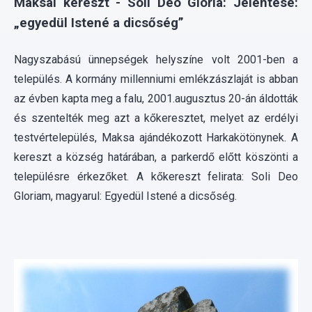
település. A kormány millenniumi emlékzászlaját is abban
az évben kapta meg a falu, 2001.augusztus 20-án áldották
és szentelték meg azt a kőkeresztet, melyet az erdélyi
testvértelepülés, Maksa ajándékozott Harkakötönynek. A
kereszt a község határában, a parkerdő előtt köszönti a
településre érkezőket. A kőkereszt felirata: Soli Deo
Gloriam, magyarul: Egyedül Istené a dicsőség.