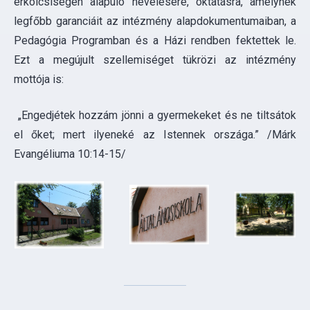
mottója is:
„Engedjétek hozzám jönni a gyermekeket és ne tiltsátok
el őket; mert ilyeneké az Istennek országa.” /Márk
Evangéliuma 10:14-15/
Mária dombormű