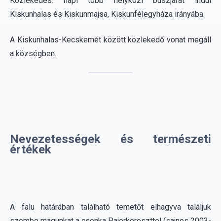
a községben.
Nevezetességek és természeti
értékek
A falu határában található temetőt elhagyva találjuk
szembe magunkat a csonka Pajorkereszttel (sajnos 2003-
ban villám sújtotta, és darabokra tört). A keresztet a
Börcsök család állította hálából. Hálából a Balog család
újjáépíttette.