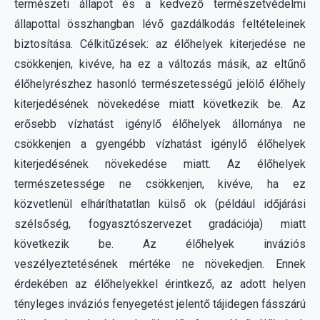
élőhelyrészhez hasonló természetességű jelölő élőhely
kiterjedésének növekedése miatt következik be. Az
erősebb vízhatást igénylő élőhelyek állománya ne
csökkenjen a gyengébb vízhatást igénylő élőhelyek
kiterjedésének növekedése miatt. Az élőhelyek
természetessége ne csökkenjen, kivéve, ha ez
közvetlenül elháríthatatlan külső ok (például időjárási
szélsőség, fogyasztószervezet gradációja) miatt
következik be. Az élőhelyek inváziós
veszélyeztetésének mértéke ne növekedjen. Ennek
érdekében az élőhelyekkel érintkező, az adott helyen
tényleges inváziós fenyegetést jelentő tájidegen fásszárú
állományok telepítése kerülendő. A meglévő élőhelyek
ökológiai állapotának, természetességének javítása
kiváltható jelölő vizes élőhelyek újonnan történő
kialakításával, rekonstrukciójával is (a