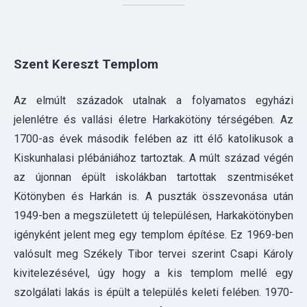
Az elmúlt századok utalnak a folyamatos egyházi
jelenlétre és vallási életre Harkakötöny térségében. Az
1700-as évek második felében az itt élő katolikusok a
Kiskunhalasi plébániához tartoztak. A múlt század végén
az újonnan épült iskolákban tartottak szentmiséket
Kötönyben és Harkán is. A puszták összevonása után
1949-ben a megszületett új településen, Harkakötönyben
igényként jelent meg egy templom építése. Ez 1969-ben
valósult meg Székely Tibor tervei szerint Csapi Károly
kivitelezésével, úgy hogy a kis templom mellé egy
szolgálati lakás is épült a település keleti felében. 1970-
ben volt az ünnepélyes felavatása Boskó Vilmos
Plébános áldotta meg. A templom mondhatni „modern”
stílusa, inkább szocreál jellegű. A templom legdíszesebb
részei az ablakai, amiket a Kiskunhalason működő