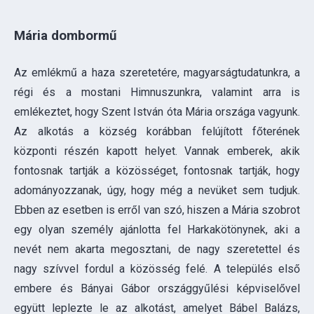
Az emlékmű a haza szeretetére, magyarságtudatunkra, a
régi és a mostani Himnuszunkra, valamint arra is
emlékeztet, hogy Szent István óta Mária országa vagyunk.
Az alkotás a község korábban felújított főterének
központi részén kapott helyet. Vannak emberek, akik
fontosnak tartják a közösséget, fontosnak tartják, hogy
adományozzanak, úgy, hogy még a nevüket sem tudjuk.
Ebben az esetben is erről van szó, hiszen a Mária szobrot
egy olyan személy ajánlotta fel Harkakötönynek, aki a
nevét nem akarta megosztani, de nagy szeretettel és
nagy szívvel fordul a közösség felé. A település első
embere és Bányai Gábor országgyűlési képviselővel
együtt leplezte le az alkotást, amelyet Bábel Balázs,
Kalocsa-Kecskeméti érsek szentelt meg és helyezett el
koszorút a talapzatánál polgármesterrel közösen.