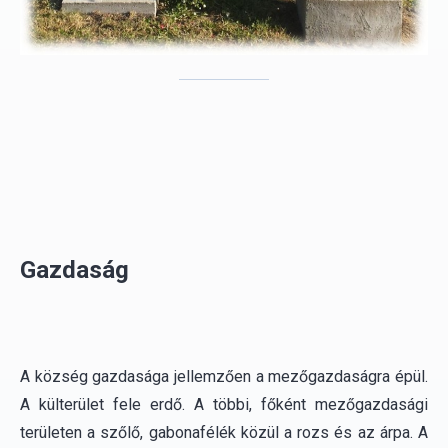
Gazdaság
A község gazdasága jellemzően a mezőgazdaságra épül.
A külterület fele erdő. A többi, főként mezőgazdasági
területen a szőlő, gabonafélék közül a rozs és az árpa. A
jelentős területű rét-legelő az állattenyésztést segíti,
amelyre főként a juh- és a szarvasmarhatartás a jellemző,
de a sertéstenyésztés is megtalálható.