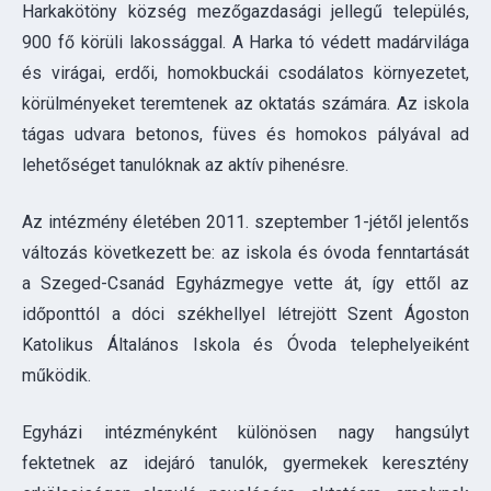
tágas udvara betonos, füves és homokos pályával ad
lehetőséget tanulóknak az aktív pihenésre.
Az intézmény életében 2011. szeptember 1-jétől jelentős
változás következett be: az iskola és óvoda fenntartását
a Szeged-Csanád Egyházmegye vette át, így ettől az
időponttól a dóci székhellyel létrejött Szent Ágoston
Katolikus Általános Iskola és Óvoda telephelyeiként
működik.
Egyházi intézményként különösen nagy hangsúlyt
fektetnek az idejáró tanulók, gyermekek keresztény
erkölcsiségen alapuló nevelésére, oktatásra, amelynek
legfőbb garanciáit az intézmény alapdokumentumaiban, a
Pedagógia Programban és a Házi rendben fektettek le.
Ezt a megújult szellemiséget tükrözi az intézmény