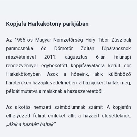
Az 1956-os Magyar Nemzetőrség Héry Tibor Zászlóalj
parancsnoka és Dömötör Zoltán főparancsnok
részvételével 2011. augusztus 6-án falunapi
rendezvénnyel egybekötött kopjafaavatásra került sor
Harkakötönyben. Azok a hőseink, akik különböző
harctereken hazájuk védelmében, a hazájukért haltak meg,
példát mutatva a maiaknak a hazaszeretetből.
Az alkotás nemzeti szimbólumnak számít. A kopjafán
elhelyezett felirat emléket állít a hazáért elesetteknek.
„Akik a hazáért haltak”