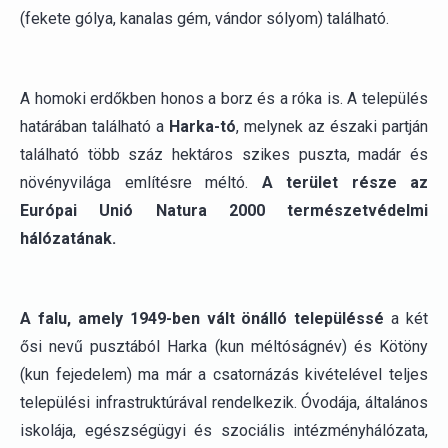
A homoki erdőkben honos a borz és a róka is. A település
határában található a
Harka-tó
, melynek az északi partján
található több száz hektáros szikes puszta, madár és
növényvilága említésre méltó.
A terület része az
Európai Unió Natura 2000 természetvédelmi
hálózatának.
A falu, amely 1949-ben vált önálló településsé
a két
ősi nevű pusztából Harka (kun méltóságnév) és Kötöny
(kun fejedelem) ma már a csatornázás kivételével teljes
települési infrastruktúrával rendelkezik. Óvodája, általános
iskolája, egészségügyi és szociális intézményhálózata,
szociális otthona, könyvtára és hivatala van. A település
vonattal és autóbusszal jól megközelíthető.
Legjelentősebb helyi ünnepünk a kötönyi napok
rendezvénysorozata szeptember harmadik hetében,