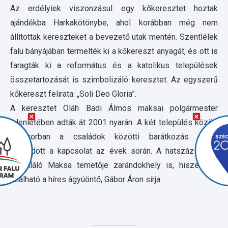
falu bányájában termelték ki a kőkereszt anyagát, és ott is
faragták ki a református és a katolikus települések
összetartozását is szimbolizáló keresztet. Az egyszerű
kőkereszt felirata: „Soli Deo Gloria”.
A keresztet Oláh Badi Álmos maksai polgármester
jelenlétében adták át 2001 nyarán. A két település között
elsősorban a családok közötti barátkozás révén
erősödött a kapcsolat az évek során. A hatszáz lelket
számláló Maksa temetője zarándokhely is, hiszen ott
található a híres ágyúöntő, Gábor Áron sírja.
Pajorkereszt Harka-tó közelében (Csorba-