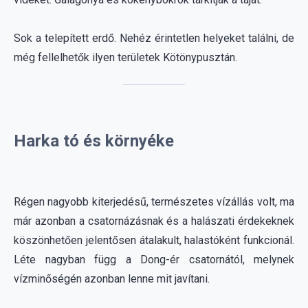
Harka tó és környéke
Régen nagyobb kiterjedésű, természetes vízállás volt, ma
már azonban a csatornázásnak és a halászati érdekeknek
köszönhetően jelentősen átalakult, halastóként funkcionál.
Léte nagyban függ a Dong-ér csatornától, melynek
vízminőségén azonban lenne mit javítani.
A csatornázás után a mélyen fekvő, vízjárta területekből
kialakított Harka-tó, valamint az azt körülvevő kiterjedt
nádasok és szikes rétek egyedülállóan gazdag
ökoszisztémának adnak helyt. Számos növényritkaság,