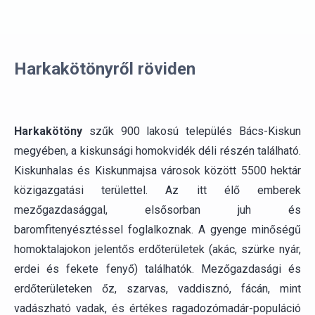
Harkakötönyről röviden
Harkakötöny
szűk 900 lakosú település Bács-Kiskun
megyében, a kiskunsági homokvidék déli részén található.
Kiskunhalas és Kiskunmajsa városok között 5500 hektár
közigazgatási területtel. Az itt élő emberek
mezőgazdasággal, elsősorban juh és
baromfitenyésztéssel foglalkoznak. A gyenge minőségű
homoktalajokon jelentős erdőterületek (akác, szürke nyár,
erdei és fekete fenyő) találhatók. Mezőgazdasági és
erdőterületeken őz, szarvas, vaddisznó, fácán, mint
vadászható vadak, és értékes ragadozómadár-populáció
(fekete gólya, kanalas gém, vándor sólyom) található.