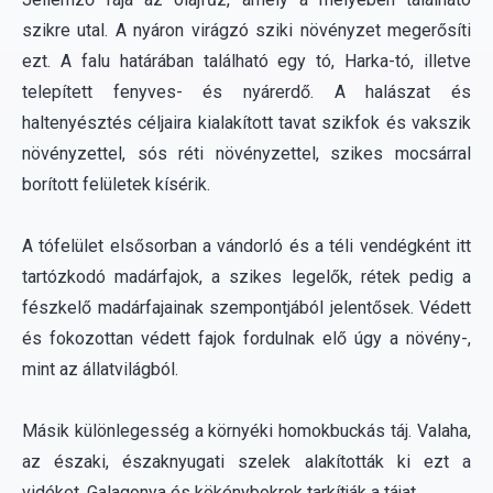
haltenyésztés céljaira kialakított tavat szikfok és vakszik
növényzettel, sós réti növényzettel, szikes mocsárral
borított felületek kísérik.
A tófelület elsősorban a vándorló és a téli vendégként itt
tartózkodó madárfajok, a szikes legelők, rétek pedig a
fészkelő madárfajainak szempontjából jelentősek. Védett
és fokozottan védett fajok fordulnak elő úgy a növény-,
mint az állatvilágból.
Másik különlegesség a környéki homokbuckás táj. Valaha,
az északi, északnyugati szelek alakították ki ezt a
vidéket. Galagonya és kökénybokrok tarkítják a tájat.
Sok a telepített erdő. Nehéz érintetlen helyeket találni, de
még fellelhetők ilyen területek Kötönypusztán.