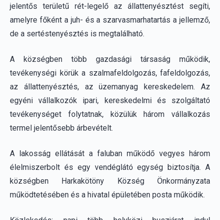
A községben több gazdasági társaság működik,
tevékenységi körük a szalmafeldolgozás, fafeldolgozás,
az állattenyésztés, az üzemanyag kereskedelem. Az
egyéni vállalkozók ipari, kereskedelmi és szolgáltató
tevékenységet folytatnak, közülük három vállalkozás
termel jelentősebb árbevételt.
A lakosság ellátását a faluban működő vegyes három
élelmiszerbolt és egy vendéglátó egység biztosítja. A
községben Harkakötöny Község Önkormányzata
működtetésében és a hivatal épületében posta működik.
Közlekedés: napi több helyközi buszjárat indul
Kiskunhalas és Kiskunmajsa, Kiskunfélegyháza irányába.
A Kiskunhalas-Kecskemét között közlekedő vonat megáll