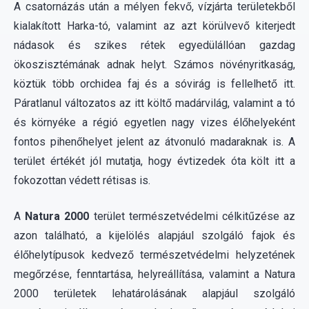
köztük több orchidea faj és a sóvirág is fellelhető itt.
Páratlanul változatos az itt költő madárvilág, valamint a tó
és környéke a régió egyetlen nagy vizes élőhelyeként
fontos pihenőhelyet jelent az átvonuló madaraknak is. A
terület értékét jól mutatja, hogy évtizedek óta költ itt a
fokozottan védett rétisas is.
A
Natura 2000
terület természetvédelmi célkitűzése az
azon található, a kijelölés alapjául szolgáló fajok és
élőhelytípusok kedvező természetvédelmi helyzetének
megőrzése, fenntartása, helyreállítása, valamint a Natura
2000 területek lehatárolásának alapjául szolgáló
természeti állapot és a kedvező természetvédelmi
állapottal összhangban lévő gazdálkodás feltételeinek
biztosítása. Célkitűzések: az élőhelyek kiterjedése ne
csökkenjen, kivéve, ha ez a változás másik, az eltűnő