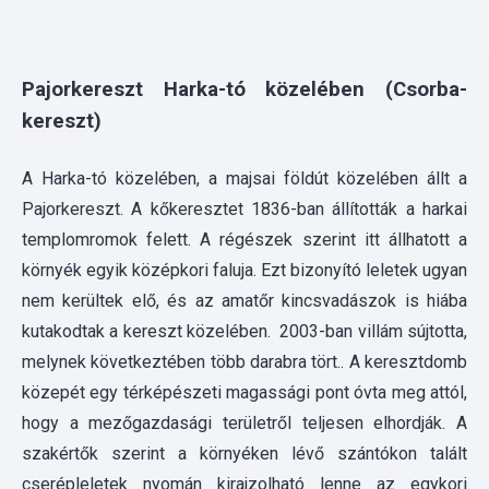
kereszt)
A Harka-tó közelében, a majsai földút közelében állt a
Pajorkereszt. A kőkeresztet 1836-ban állították a harkai
templomromok felett. A régészek szerint itt állhatott a
környék egyik középkori faluja. Ezt bizonyító leletek ugyan
nem kerültek elő, és az amatőr kincsvadászok is hiába
kutakodtak a kereszt közelében. 2003-ban villám sújtotta,
melynek következtében több darabra tört.. A keresztdomb
közepét egy térképészeti magassági pont óvta meg attól,
hogy a mezőgazdasági területről teljesen elhordják. A
szakértők szerint a környéken lévő szántókon talált
cserépleletek nyomán kirajzolható lenne az egykori
település határa. A romba dőlt keresztet 2014-ben
felújították. Az összetört kereszt darabjait az új emlékmű
mellett helyezték el.