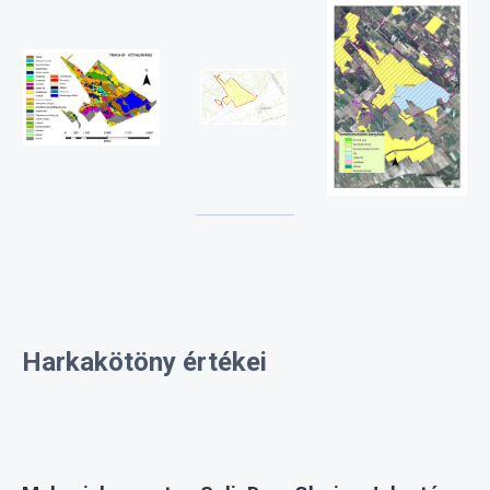
Harkakötöny értékei
Maksai kereszt - Soli Deo Gloria: Jelentése:
„egyedül Istené a dicsőség”
Nagyszabású ünnepségek helyszíne volt 2001-ben a