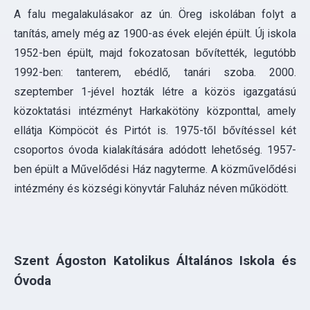
1992-ben: tanterem, ebédlő, tanári szoba. 2000.
szeptember 1-jével hozták létre a közös igazgatású
közoktatási intézményt Harkakötöny központtal, amely
ellátja Kömpöcöt és Pirtót is. 1975-től bővítéssel két
csoportos óvoda kialakítására adódott lehetőség. 1957-
ben épült a Művelődési Ház nagyterme. A közművelődési
intézmény és községi könyvtár Faluház néven működött.
Szent Ágoston Katolikus Általános Iskola és
Óvoda
Harkakötöny község mezőgazdasági jellegű település,
900 fő körüli lakossággal. A Harka tó védett madárvilága
és virágai, erdői, homokbuckái csodálatos környezetet,
körülményeket teremtenek az oktatás számára. Az iskola