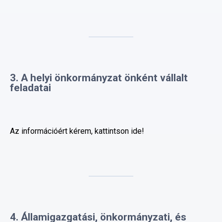
3. A helyi önkormányzat önként vállalt
feladatai
Az információért kérem, kattintson ide!
4. Államigazgatási, önkormányzati, és
egyéb hatósági ügyekben ügyfajtánként
és eljárástípusonként a hatáskörrel
rendelkező szerv megnevezése, hatáskör
gyakorlásának átruházása esetén a