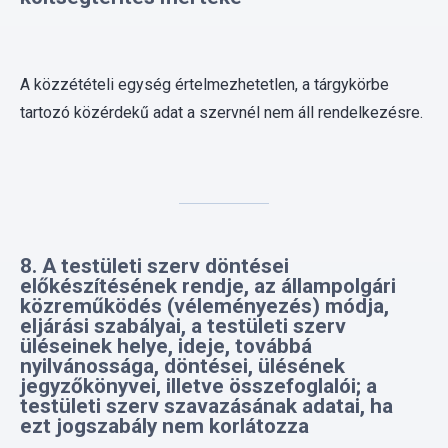
A közzétételi egység értelmezhetetlen, a tárgykörbe
tartozó közérdekű adat a szervnél nem áll rendelkezésre.
8. A testületi szerv döntései
előkészítésének rendje, az állampolgári
közreműködés (véleményezés) módja,
eljárási szabályai, a testületi szerv
üléseinek helye, ideje, továbbá
nyilvánossága, döntései, ülésének
jegyzőkönyvei, illetve összefoglalói; a
testületi szerv szavazásának adatai, ha
ezt jogszabály nem korlátozza
Képviselő-testület és Szervei Szervezeti és