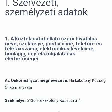
1. A közfeladatot ellátó szerv hivatalos
neve, székhelye, postai címe, telefon- és
telefaxszáma, elektronikus levélcíme,
honlapja, ügyfélszolgálatának
elérhetőségei
Az Önkormányzat megnevezése:
Harkakötöny Község
Önkormányzata
Székhelye:
6136 Harkakötöny Kossuth u. 1.
Hivatala:
Kiskunhalasi Közös Önkormányzati Hivatal
Harkakötönyi Kirendeltsége