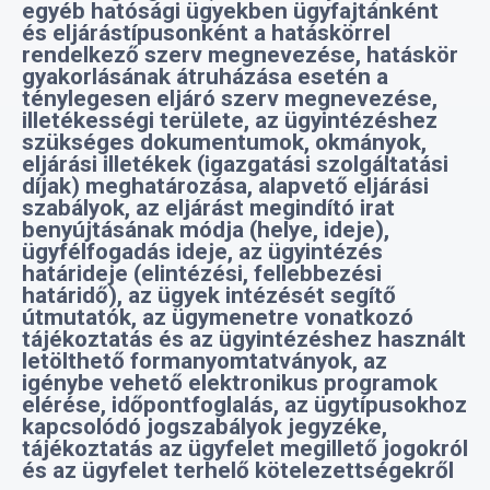
ténylegesen eljáró szerv megnevezése,
illetékességi területe, az ügyintézéshez
szükséges dokumentumok, okmányok,
eljárási illetékek (igazgatási szolgáltatási
díjak) meghatározása, alapvető eljárási
szabályok, az eljárást megindító irat
benyújtásának módja (helye, ideje),
ügyfélfogadás ideje, az ügyintézés
határideje (elintézési, fellebbezési
határidő), az ügyek intézését segítő
útmutatók, az ügymenetre vonatkozó
tájékoztatás és az ügyintézéshez használt
letölthető formanyomtatványok, az
igénybe vehető elektronikus programok
elérése, időpontfoglalás, az ügytípusokhoz
kapcsolódó jogszabályok jegyzéke,
tájékoztatás az ügyfelet megillető jogokról
és az ügyfelet terhelő kötelezettségekről