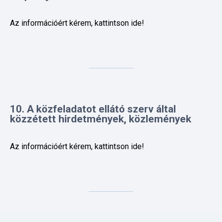
10. A közfeladatot ellátó szerv által
közzétett hirdetmények, közlemények
Az információért kérem, kattintson ide!
11. A közfeladatot ellátó szerv által kiírt
pályázatok szakmai leírása, azok
eredményei és indokolásuk