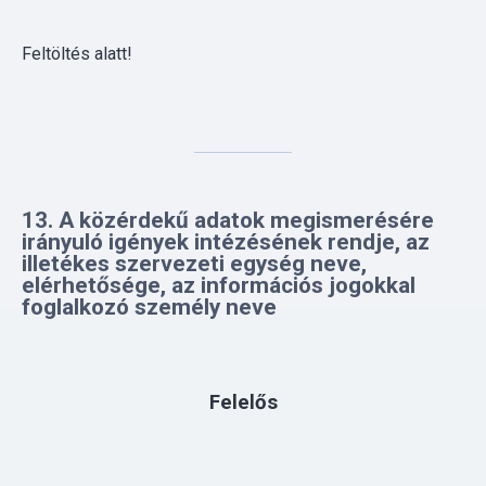
13. A közérdekű adatok megismerésére
irányuló igények intézésének rendje, az
illetékes szervezeti egység neve,
elérhetősége, az információs jogokkal
foglalkozó személy neve
Felelős
Kiskunhalasi Közös Önkormányzatai Hivatal
Harkakötönyi Kirendeltsége
: jegyző