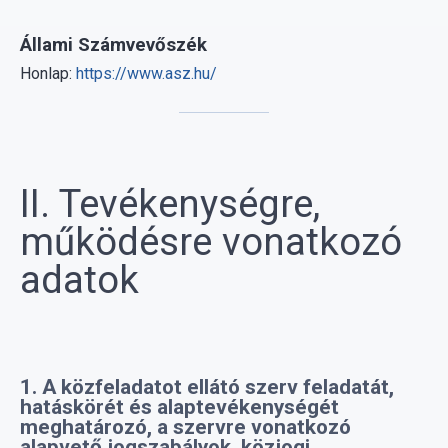
Honlap:
https://www.asz.hu/
II. Tevékenységre,
működésre vonatkozó
adatok
1. A közfeladatot ellátó szerv feladatát,
hatáskörét és alaptevékenységét
meghatározó, a szervre vonatkozó
alapvető jogszabályok, közjogi
szervezetszabályozó eszközök, valamint a
szervezeti és működési szabályzat vagy
ügyrend, az adatvédelmi és adatbiztonsági