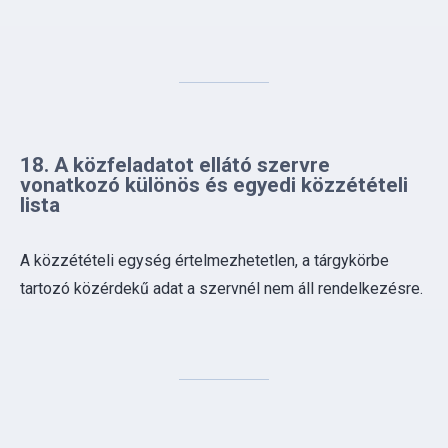
18. A közfeladatot ellátó szervre
vonatkozó különös és egyedi közzétételi
lista
A közzétételi egység értelmezhetetlen, a tárgykörbe
tartozó közérdekű adat a szervnél nem áll rendelkezésre.
19. A közfeladatot ellátó szerv
kezelésében levő, a közadatok
újrahasznosításáról szóló törvény szerint