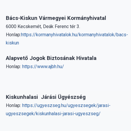
6000 Kecskemét, Deák Ferenc tér 3.
Honlap:
https://kormanyhivatalok.hu/kormanyhivatalok/bacs-
kiskun
Alapvető Jogok Biztosának Hivatala
Honlap:
https://www.ajbh.hu/
Kiskunhalasi Járási Ügyészség
Honlap:
https://ugyeszseg.hu/ugyeszsegek/jarasi-
ugyeszsegek/kiskunhalasi-jarasi-ugyeszseg/
Állami Számvevőszék