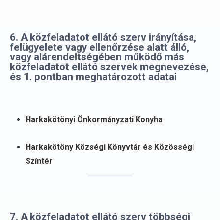
6. A közfeladatot ellátó szerv irányítása,
felügyelete vagy ellenőrzése alatt álló,
vagy alárendeltségében működő más
közfeladatot ellátó szervek megnevezése,
és 1. pontban meghatározott adatai
Harkakötönyi Önkormányzati Konyha
Harkakötöny Községi Könyvtár és Közösségi
Színtér
7. A közfeladatot ellátó szerv többségi
tulajdonában álló, illetve részvételével
működő gazdálkodó szervezet neve,
székhelye, elérhetősége (postai címe,