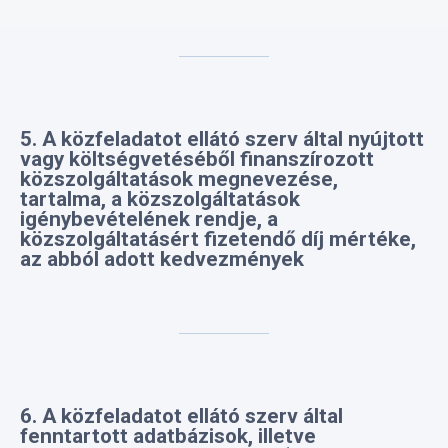
5. A közfeladatot ellátó szerv által nyújtott
vagy költségvetéséből finanszírozott
közszolgáltatások megnevezése,
tartalma, a közszolgáltatások
igénybevételének rendje, a
közszolgáltatásért fizetendő díj mértéke,
az abból adott kedvezmények
6. A közfeladatot ellátó szerv által
fenntartott adatbázisok, illetve
nyilvántartások leíró adatai (név,
formátum, az adatkezelés célja, jogalapja,
időtartama, az érintettek köre, az adatok
forrása, kérdőíves adatfelvétel esetén a