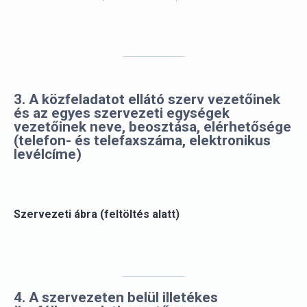
3. A közfeladatot ellátó szerv vezetőinek
és az egyes szervezeti egységek
vezetőinek neve, beosztása, elérhetősége
(telefon- és telefaxszáma, elektronikus
levélcíme)
Szervezeti ábra (feltöltés alatt)
4. A szervezeten belül illetékes
ügyfélkapcsolati vezető neve,
elérhetősége (telefon- és telefaxszáma,
elektronikus levélcíme) és az
ügyfélfogadási rend