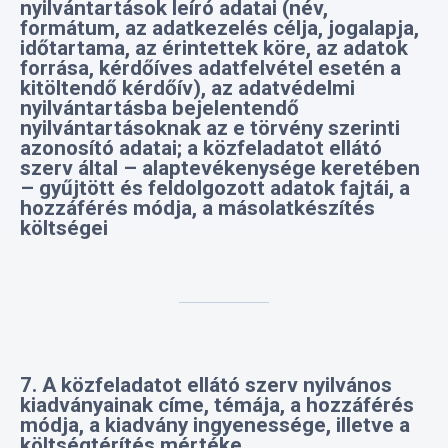
kitöltendő kérdőív), az adatvédelmi
nyilvántartásba bejelentendő
nyilvántartásoknak az e törvény szerinti
azonosító adatai; a közfeladatot ellátó
szerv által – alaptevékenysége keretében
– gyűjtött és feldolgozott adatok fajtái, a
hozzáférés módja, a másolatkészítés
költségei
7. A közfeladatot ellátó szerv nyilvános
kiadványainak címe, témája, a hozzáférés
módja, a kiadvány ingyenessége, illetve a
költségtérítés mértéke