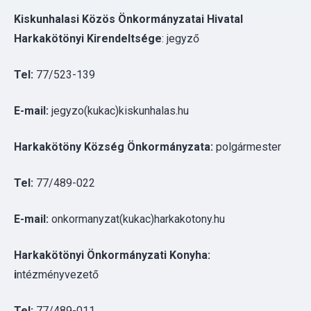
Tel:
77/523-139
E-mail:
jegyzo(kukac)kiskunhalas.hu
Harkakötöny Község Önkormányzata:
polgármester
Tel:
77/489-022
E-mail:
onkormanyzat(kukac)harkakotony.hu
Harkakötönyi Önkormányzati Konyha:
i
ntézményvezető
Tel:
77/489-011
E-mail:
harkakotonykonyha@gmail.com