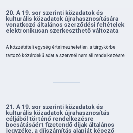
vonatkozó általános szerződési feltételek
elektronikusan szerkeszthető változata
A közzétételi egység értelmezhetetlen, a tárgykörbe
tartozó közérdekű adat a szervnél nem áll rendelkezésre.
21. A 19. sor szerinti közadatok és
kulturális közadatok újrahasznosítás
céljából történő rendelkezésre
bocsátásáért fizetendő díjak általános
jegyzéke, a díjszámítás alapját képező
tényezőkkel együttesen
A közzétételi egység értelmezhetetlen, a tárgykörbe