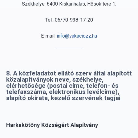
E-mail:
info@vakaciozz.hu
8. A közfeladatot ellátó szerv által alapított
közalapítványok neve, székhelye,
elérhetősége (postai címe, telefon- és
telefaxszáma, elektronikus levélcíme),
alapító okirata, kezelő szervének tagjai
Harkakötöny Községért Alapítvány
Szervezet székhelye:
6136 Harkakötöny Kossuth utca 1.
Elnök, Képviselő: