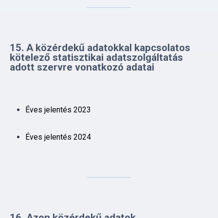
15. A közérdekű adatokkal kapcsolatos
kötelező statisztikai adatszolgáltatás
adott szervre vonatkozó adatai
Éves jelentés 2023
Éves jelentés 2024
16. Azon közérdekű adatok
hasznosítására irányuló szerződések
listája, amelyekben a közfeladatot ellátó
szerv az egyik szerződő fél