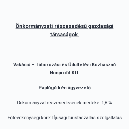
Önkormányzati részesedésű gazdasági
társaságok
Vakáció – Táborozási és Üdültetési Közhasznú
Nonprofit Kft.
Paplógó Irén ügyvezető
Önkormányzat részesedésének mértéke: 1,8 %
Főtevékenységi köre: Ifjúsági turistaszállás szolgáltatás
Székhelye: 6400 Kiskunhalas, Hősök tere 1.
Tel.: 06/70-938-17-20