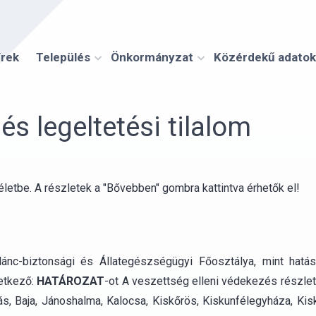
írek
Település
Önkormányzat
Közérdekű adatok
s legeltetési tilalom
 életbe. A részletek a "Bővebben" gombra kattintva érhetők el!
ánc-biztonsági és Állategészségügyi Főosztálya, mint hatásk
vetkező:
HATÁROZAT
-ot A veszettség elleni védekezés részlet
ás, Baja, Jánoshalma, Kalocsa, Kiskőrös, Kiskunfélegyháza, Ki