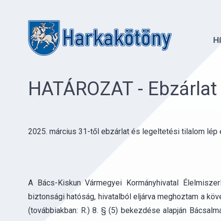
H
HATÁROZAT - Ebzárlat é
2025. március 31-től ebzárlat és legeltetési tilalom lép
A Bács-Kiskun Vármegyei Kormányhivatal Élelmiszerl
biztonsági hatóság, hivatalból eljárva meghoztam a kö
(továbbiakban: R.) 8. § (5) bekezdése alapján Bácsalm