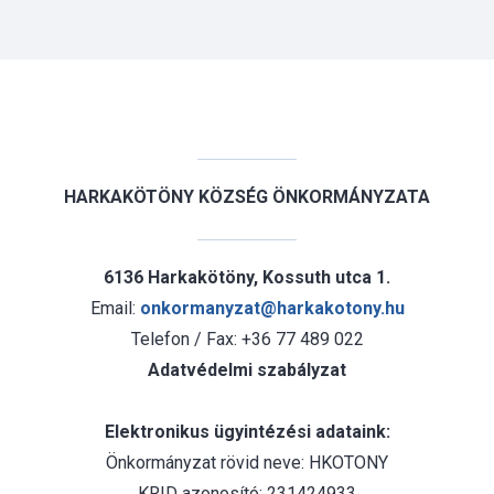
HARKAKÖTÖNY KÖZSÉG ÖNKORMÁNYZATA
6136 Harkakötöny, Kossuth utca 1.
Email:
onkormanyzat@harkakotony.hu
Telefon / Fax: +36 77 489 022
Adatvédelmi szabályzat
Elektronikus ügyintézési adataink:
Önkormányzat rövid neve: HKOTONY
KRID azonosító: 231424933