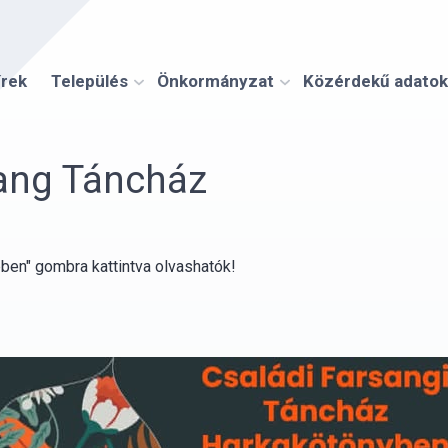
írek
Település
Önkormányzat
Közérdekű adatok
ang Táncház
bben" gombra kattintva olvashatók!