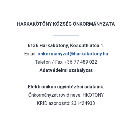
HARKAKÖTÖNY KÖZSÉG ÖNKORMÁNYZATA
6136 Harkakötöny, Kossuth utca 1.
Email:
onkormanyzat@harkakotony.hu
Telefon / Fax: +36 77 489 022
Adatvédelmi szabályzat
Elektronikus ügyintézési adataink:
Önkormányzat rövid neve: HKOTONY
KRID azonosító: 231424933