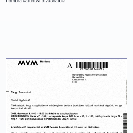
gombra kattintva olvashatók!