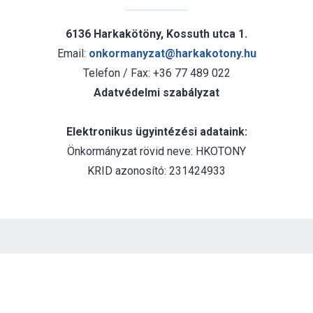
6136 Harkakötöny, Kossuth utca 1.
Email:
onkormanyzat@harkakotony.hu
Telefon / Fax: +36 77 489 022
Adatvédelmi szabályzat
Elektronikus ügyintézési adataink:
Önkormányzat rövid neve: HKOTONY
KRID azonosító: 231424933